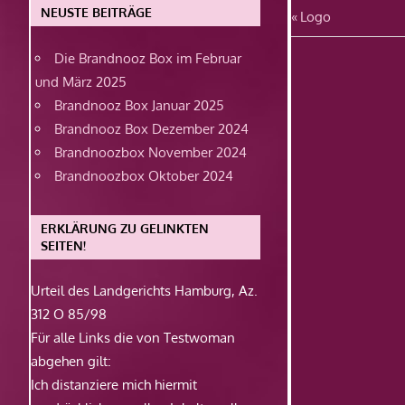
NEUSTE BEITRÄGE
Beitragsn
Vorheriger
Logo
Beitrag:
Die Brandnooz Box im Februar
und März 2025
Brandnooz Box Januar 2025
Brandnooz Box Dezember 2024
Brandnoozbox November 2024
Brandnoozbox Oktober 2024
ERKLÄRUNG ZU GELINKTEN
SEITEN!
Urteil des Landgerichts Hamburg, Az.
312 O 85/98
Für alle Links die von Testwoman
abgehen gilt:
Ich distanziere mich hiermit