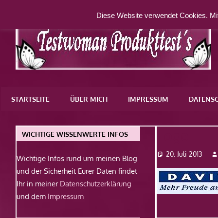
Zum
Diese Website verwendet Cookies. Mit
Inhalt
springen
Eine
weitere
STARTSEITE
ÜBER MICH
IMPRESSUM
DATENS
WordPress-
Website
Logo
WICHTIGE WISSENWERTE INFOS
20. Juli 2013
Wichtige Infos rund um meinen Blog
und der Sicherheit Eurer Daten findet
Ihr in meiner
Datenschutzerklärung
und dem
Impressum