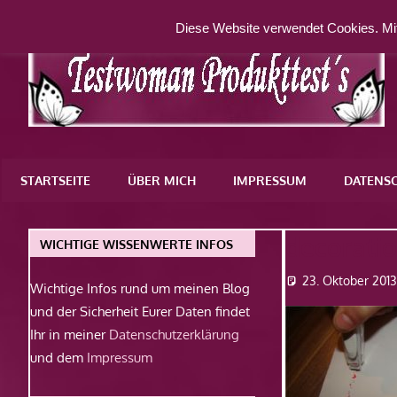
Zum
Diese Website verwendet Cookies. Mit
Inhalt
springen
Eine
weitere
STARTSEITE
ÜBER MICH
IMPRESSUM
DATENS
WordPress-
Website
decorati
WICHTIGE WISSENWERTE INFOS
23. Oktober 201
Wichtige Infos rund um meinen Blog
und der Sicherheit Eurer Daten findet
Ihr in meiner
Datenschutzerklärung
und dem
Impressum