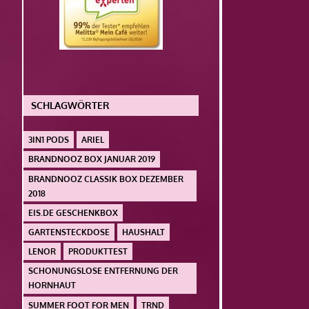
SCHLAGWÖRTER
3IN1 PODS
ARIEL
BRANDNOOZ BOX JANUAR 2019
BRANDNOOZ CLASSIK BOX DEZEMBER
2018
EIS.DE GESCHENKBOX
GARTENSTECKDOSE
HAUSHALT
LENOR
PRODUKTTEST
SCHONUNGSLOSE ENTFERNUNG DER
HORNHAUT
SUMMER FOOT FOR MEN
TRND