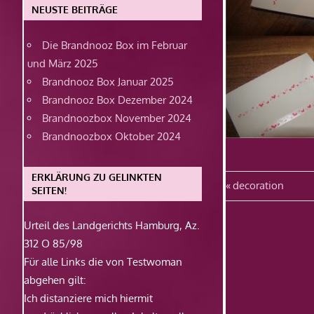
NEUSTE BEITRÄGE
Die Brandnooz Box im Februar
und März 2025
Brandnooz Box Januar 2025
Brandnooz Box Dezember 2024
Brandnoozbox November 2024
Brandnoozbox Oktober 2024
ERKLÄRUNG ZU GELINKTEN
Beitragsn
Vorheriger
decoration
SEITEN!
Beitrag:
Urteil des Landgerichts Hamburg, Az.
312 O 85/98
Für alle Links die von Testwoman
abgehen gilt:
Ich distanziere mich hiermit