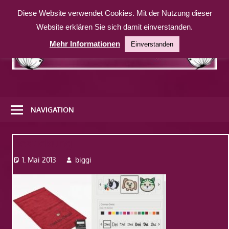
Zum
Diese Website verwendet Cookies. Mit der Nutzung dieser
Inhalt
Website erklären Sie sich damit einverstanden.
springen
Mehr Informationen
Einverstanden
Eine
weitere
NAVIGATION
WordPress-
Website
Bestickung
1. Mai 2013
biggi