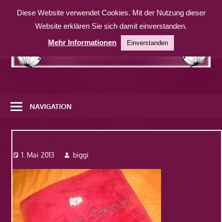
Zum
Diese Website verwendet Cookies. Mit der Nutzung dieser
Inhalt
Website erklären Sie sich damit einverstanden.
springen
Mehr Informationen
Einverstanden
Eine
weitere
NAVIGATION
WordPress-
Website
Dsc07888
1. Mai 2013
biggi