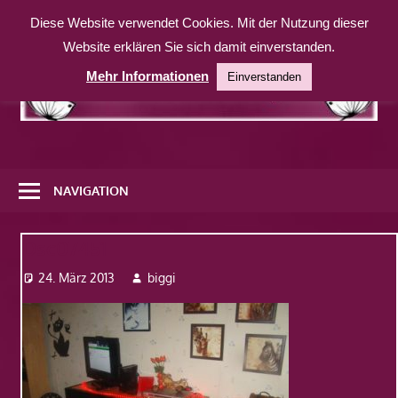
Zum
Diese Website verwendet Cookies. Mit der Nutzung dieser
Inhalt
Website erklären Sie sich damit einverstanden.
springen
Mehr Informationen
Einverstanden
Eine
weitere
NAVIGATION
WordPress-
Website
Dsc07451
24. März 2013
biggi