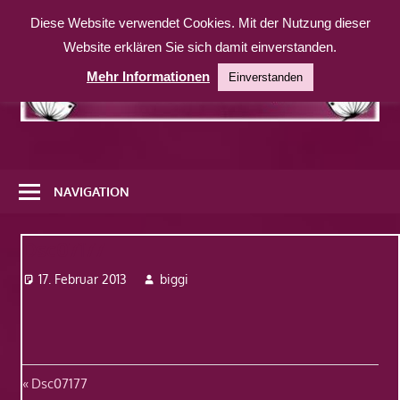
Zum
Diese Website verwendet Cookies. Mit der Nutzung dieser
Inhalt
Website erklären Sie sich damit einverstanden.
springen
Mehr Informationen
Einverstanden
Eine
weitere
NAVIGATION
WordPress-
Website
Dsc07177
17. Februar 2013
biggi
Beitragsnavigation
Vorheriger
Dsc07177