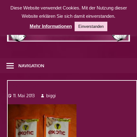
Zum
Diese Website verwendet Cookies. Mit der Nutzung dieser
Inhalt
Website erklären Sie sich damit einverstanden.
springen
Mehr Informationen
Einverstanden
Eine
weitere
NAVIGATION
WordPress-
Website
Dsc08094
11. Mai 2013
biggi