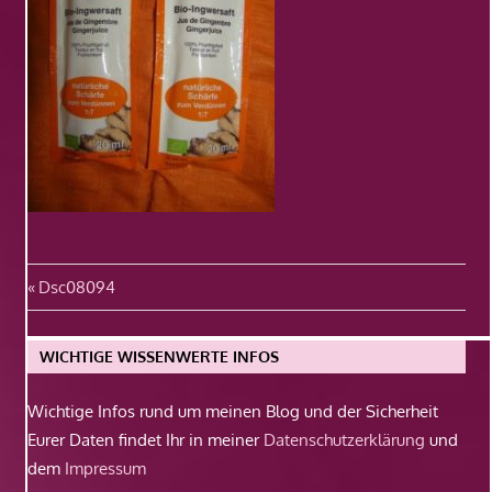
Beitragsnavigation
Vorheriger
Dsc08094
Beitrag:
WICHTIGE WISSENWERTE INFOS
Wichtige Infos rund um meinen Blog und der Sicherheit
Eurer Daten findet Ihr in meiner
Datenschutzerklärung
und
dem
Impressum