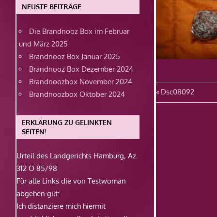
NEUSTE BEITRÄGE
Die Brandnooz Box im Februar
und März 2025
Brandnooz Box Januar 2025
Brandnooz Box Dezember 2024
Brandnoozbox November 2024
Beitragsn
Vorheriger
Dsc08092
Brandnoozbox Oktober 2024
Beitrag:
ERKLÄRUNG ZU GELINKTEN
SEITEN!
Urteil des Landgerichts Hamburg, Az.
312 O 85/98
Für alle Links die von Testwoman
abgehen gilt:
Ich distanziere mich hiermit