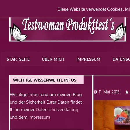
Zum
Diese Website verwendet Cookies. Mit
Inhalt
springen
Eine
weitere
STARTSEITE
ÜBER MICH
IMPRESSUM
DATENS
WordPress-
Website
Dsc0809
WICHTIGE WISSENWERTE INFOS
11. Mai 2013
Wichtige Infos rund um meinen Blog
und der Sicherheit Eurer Daten findet
Ihr in meiner
Datenschutzerklärung
und dem
Impressum