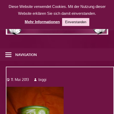
Zum
Diese Website verwendet Cookies. Mit der Nutzung dieser
Inhalt
Website erklären Sie sich damit einverstanden.
springen
Mehr Informationen
Einverstanden
Eine
weitere
NAVIGATION
WordPress-
Website
Dsc08088
11. Mai 2013
biggi