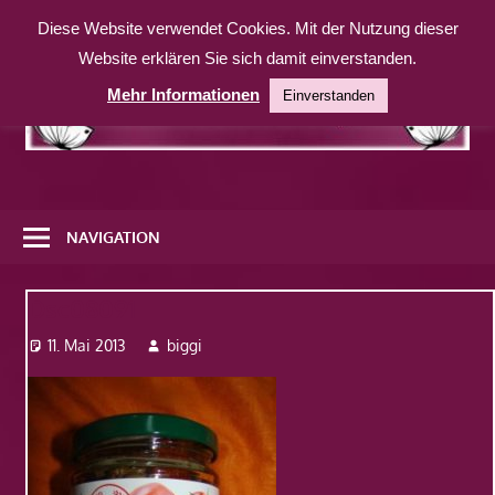
Zum
Diese Website verwendet Cookies. Mit der Nutzung dieser
Inhalt
Website erklären Sie sich damit einverstanden.
springen
Mehr Informationen
Einverstanden
Eine
weitere
NAVIGATION
WordPress-
Website
Dsc08091
11. Mai 2013
biggi