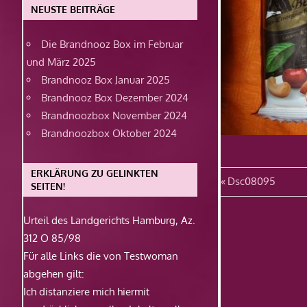
NEUSTE BEITRÄGE
Die Brandnooz Box im Februar
und März 2025
Brandnooz Box Januar 2025
Brandnooz Box Dezember 2024
Brandnoozbox November 2024
Brandnoozbox Oktober 2024
ERKLÄRUNG ZU GELINKTEN
Beitragsn
Vorheriger
Dsc08095
SEITEN!
Beitrag:
Urteil des Landgerichts Hamburg, Az.
312 O 85/98
Für alle Links die von Testwoman
abgehen gilt:
Ich distanziere mich hiermit