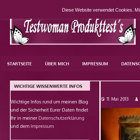
Zum
Diese Website verwendet Cookies. Mit
Inhalt
springen
Eine
weitere
STARTSEITE
ÜBER MICH
IMPRESSUM
DATENS
WordPress-
Website
Dsc0809
WICHTIGE WISSENWERTE INFOS
11. Mai 2013
Wichtige Infos rund um meinen Blog
und der Sicherheit Eurer Daten findet
Ihr in meiner
Datenschutzerklärung
und dem
Impressum