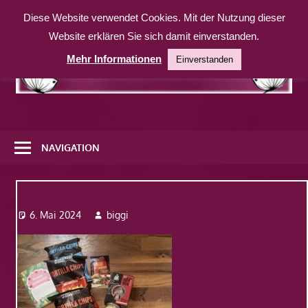
Zum
Diese Website verwendet Cookies. Mit der Nutzung dieser
Inhalt
Website erklären Sie sich damit einverstanden.
springen
Mehr Informationen
Einverstanden
Eine
weitere
NAVIGATION
WordPress-
Website
Img_8479
6. Mai 2024
biggi