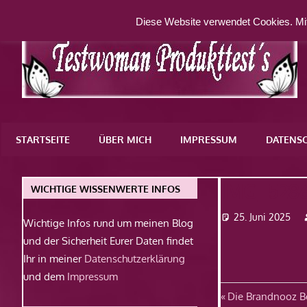
Zum
Diese Website verwendet Cookies. Mit
Inhalt
springen
Eine
weitere
STARTSEITE
ÜBER MICH
IMPRESSUM
DATENS
WordPress-
Website
IMG_528
WICHTIGE WISSENWERTE INFOS
25. Juni 2025
Wichtige Infos rund um meinen Blog
und der Sicherheit Eurer Daten findet
Ihr in meiner
Datenschutzerklärung
und dem
Impressum
Beitragsn
Vorheriger
Die Brandnooz B