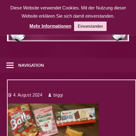
Zum
Diese Website verwendet Cookies. Mit der Nutzung dieser
Inhalt
Website erklären Sie sich damit einverstanden.
springen
Mehr Informationen
Einverstanden
Eine
weitere
NAVIGATION
WordPress-
Website
Img_9519
4. August 2024
biggi