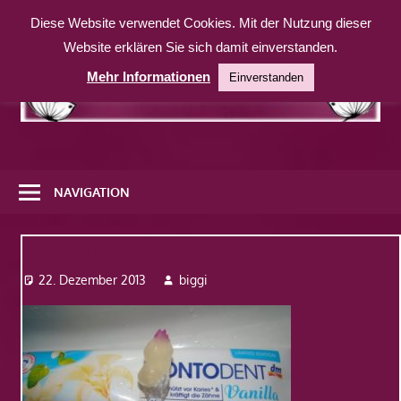
Zum
Diese Website verwendet Cookies. Mit der Nutzung dieser
Inhalt
Website erklären Sie sich damit einverstanden.
springen
Mehr Informationen
Einverstanden
Eine
weitere
NAVIGATION
WordPress-
Website
Dsc09370
22. Dezember 2013
biggi