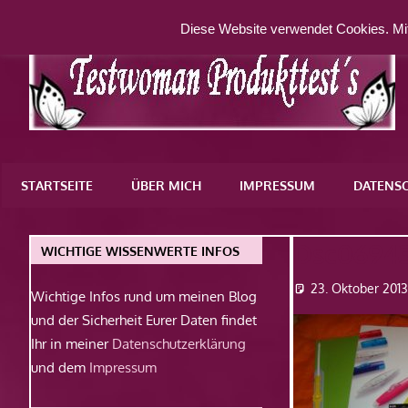
Zum
Diese Website verwendet Cookies. Mit
Inhalt
springen
Eine
weitere
STARTSEITE
ÜBER MICH
IMPRESSUM
DATENS
WordPress-
Website
Dsc0694
WICHTIGE WISSENWERTE INFOS
23. Oktober 201
Wichtige Infos rund um meinen Blog
und der Sicherheit Eurer Daten findet
Ihr in meiner
Datenschutzerklärung
und dem
Impressum