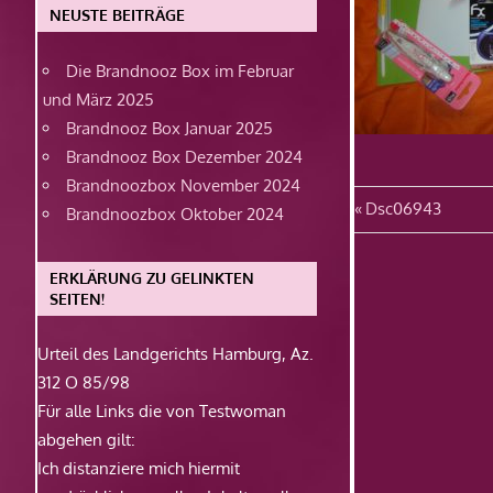
NEUSTE BEITRÄGE
Die Brandnooz Box im Februar
und März 2025
Brandnooz Box Januar 2025
Brandnooz Box Dezember 2024
Brandnoozbox November 2024
Beitragsn
Vorheriger
Dsc06943
Brandnoozbox Oktober 2024
Beitrag:
ERKLÄRUNG ZU GELINKTEN
SEITEN!
Urteil des Landgerichts Hamburg, Az.
312 O 85/98
Für alle Links die von Testwoman
abgehen gilt:
Ich distanziere mich hiermit