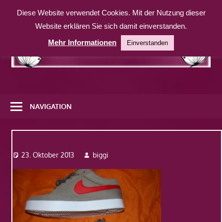
Zum
Diese Website verwendet Cookies. Mit der Nutzung dieser
Inhalt
Website erklären Sie sich damit einverstanden.
springen
Mehr Informationen
Einverstanden
Eine
weitere
NAVIGATION
WordPress-
Website
Dsc06967
23. Oktober 2013
biggi