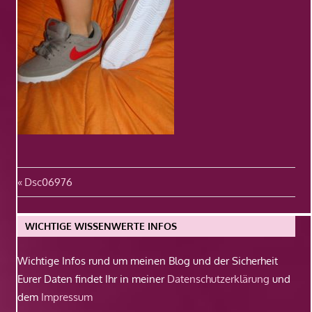
Beitragsnavigation
Vorheriger
Dsc06976
Beitrag:
WICHTIGE WISSENWERTE INFOS
Wichtige Infos rund um meinen Blog und der Sicherheit
Eurer Daten findet Ihr in meiner
Datenschutzerklärung
und
dem
Impressum