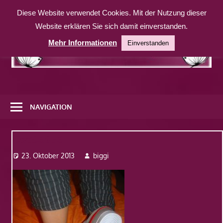
Zum
Diese Website verwendet Cookies. Mit der Nutzung dieser
Inhalt
Website erklären Sie sich damit einverstanden.
springen
Mehr Informationen
Einverstanden
Eine
weitere
NAVIGATION
WordPress-
Website
Dsc06976
23. Oktober 2013
biggi