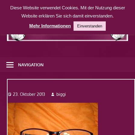
Zum
Diese Website verwendet Cookies. Mit der Nutzung dieser
Inhalt
Website erklären Sie sich damit einverstanden.
springen
Mehr Informationen
Einverstanden
Eine
weitere
NAVIGATION
WordPress-
Website
Dsc06979
23. Oktober 2013
biggi