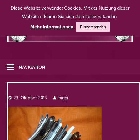
Zum
Diese Website verwendet Cookies. Mit der Nutzung dieser
Inhalt
Website erklären Sie sich damit einverstanden.
springen
Mehr Informationen
Einverstanden
Eine
weitere
NAVIGATION
WordPress-
Website
Dsc07025
23. Oktober 2013
biggi