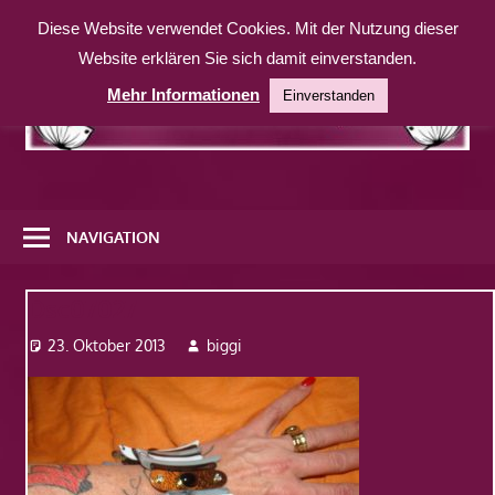
Zum
Diese Website verwendet Cookies. Mit der Nutzung dieser
Inhalt
Website erklären Sie sich damit einverstanden.
springen
Mehr Informationen
Einverstanden
Eine
weitere
NAVIGATION
WordPress-
Website
Dsc07027
23. Oktober 2013
biggi