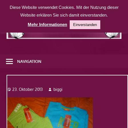
Zum
Diese Website verwendet Cookies. Mit der Nutzung dieser
Inhalt
Website erklären Sie sich damit einverstanden.
springen
Mehr Informationen
Einverstanden
Eine
weitere
NAVIGATION
WordPress-
Website
Dsc07089
23. Oktober 2013
biggi