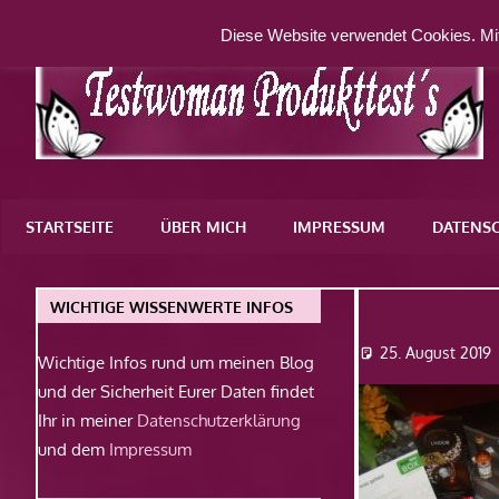
Zum
Diese Website verwendet Cookies. Mit
Inhalt
springen
Eine
weitere
STARTSEITE
ÜBER MICH
IMPRESSUM
DATENS
WordPress-
Website
Dsc0783
WICHTIGE WISSENWERTE INFOS
25. August 2019
Wichtige Infos rund um meinen Blog
und der Sicherheit Eurer Daten findet
Ihr in meiner
Datenschutzerklärung
und dem
Impressum