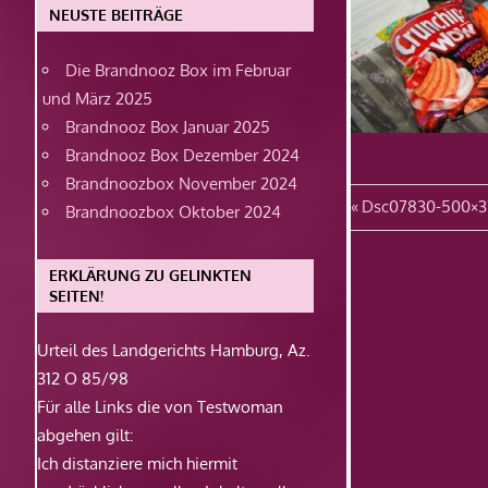
NEUSTE BEITRÄGE
Die Brandnooz Box im Februar
und März 2025
Brandnooz Box Januar 2025
Brandnooz Box Dezember 2024
Brandnoozbox November 2024
Beitragsn
Vorheriger
Dsc07830-500×3
Brandnoozbox Oktober 2024
Beitrag:
ERKLÄRUNG ZU GELINKTEN
SEITEN!
Urteil des Landgerichts Hamburg, Az.
312 O 85/98
Für alle Links die von Testwoman
abgehen gilt:
Ich distanziere mich hiermit