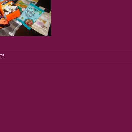
avigation
75