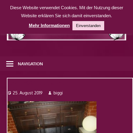
Zum
Diese Website verwendet Cookies. Mit der Nutzung dieser
Inhalt
Website erklären Sie sich damit einverstanden.
springen
Mehr Informationen
Einverstanden
Eine
weitere
NAVIGATION
WordPress-
Website
Dsc07916-500×375
25. August 2019
biggi