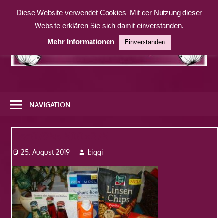
Zum
Diese Website verwendet Cookies. Mit der Nutzung dieser
Inhalt
Website erklären Sie sich damit einverstanden.
springen
Mehr Informationen
Einverstanden
Eine
weitere
NAVIGATION
WordPress-
Website
Dsc07955-500×375
25. August 2019
biggi