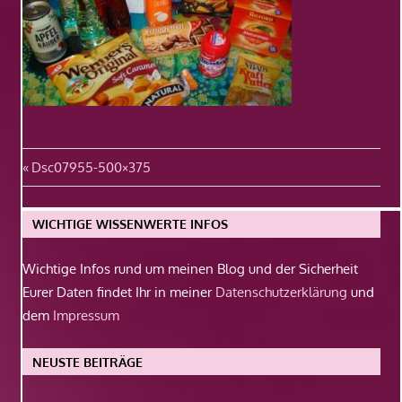
Beitragsnavigation
Vorheriger
Dsc07955-500×375
Beitrag:
WICHTIGE WISSENWERTE INFOS
Wichtige Infos rund um meinen Blog und der Sicherheit
Eurer Daten findet Ihr in meiner
Datenschutzerklärung
und
dem
Impressum
NEUSTE BEITRÄGE