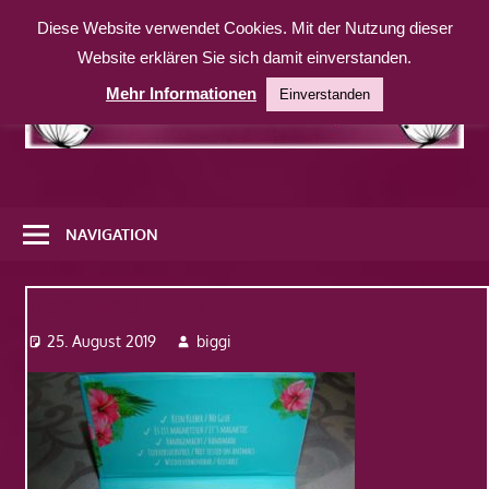
Zum
Diese Website verwendet Cookies. Mit der Nutzung dieser
Inhalt
Website erklären Sie sich damit einverstanden.
springen
Mehr Informationen
Einverstanden
Eine
weitere
NAVIGATION
WordPress-
Website
Dsc07960-500×375
25. August 2019
biggi