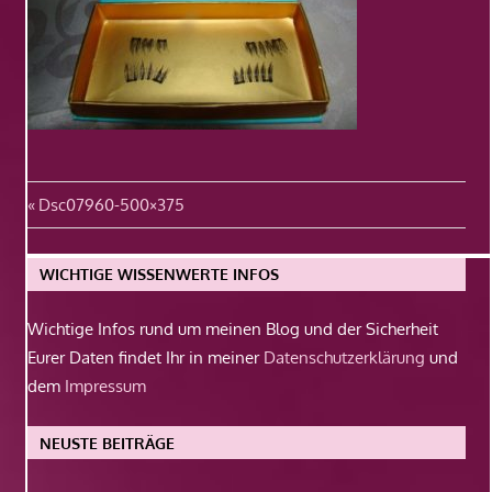
Beitragsnavigation
Vorheriger
Dsc07960-500×375
Beitrag:
WICHTIGE WISSENWERTE INFOS
Wichtige Infos rund um meinen Blog und der Sicherheit
Eurer Daten findet Ihr in meiner
Datenschutzerklärung
und
dem
Impressum
NEUSTE BEITRÄGE