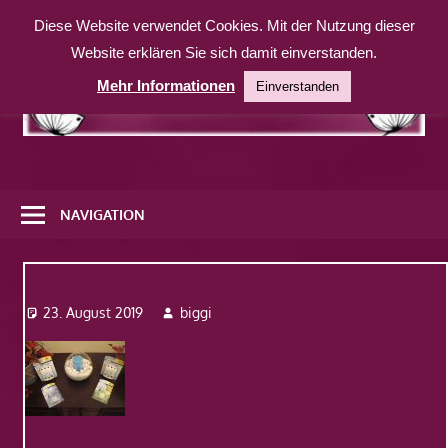
Zum
Diese Website verwendet Cookies. Mit der Nutzung dieser
Inhalt
Website erklären Sie sich damit einverstanden.
springen
Mehr Informationen
Einverstanden
Eine
weitere
NAVIGATION
WordPress-
Website
Dsc08034-100×75
23. August 2019
biggi