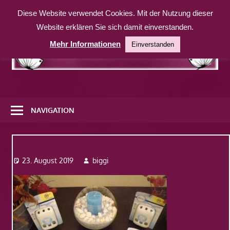
Zum
Diese Website verwendet Cookies. Mit der Nutzung dieser
Inhalt
Website erklären Sie sich damit einverstanden.
springen
Mehr Informationen
Einverstanden
Eine
weitere
NAVIGATION
WordPress-
Website
Dsc08034-420×280
23. August 2019
biggi