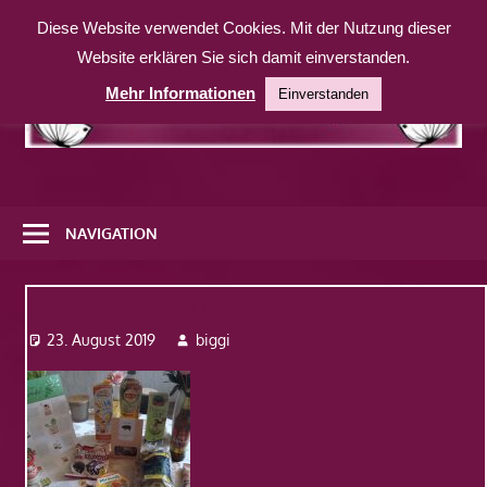
Zum
Diese Website verwendet Cookies. Mit der Nutzung dieser
Inhalt
Website erklären Sie sich damit einverstanden.
springen
Mehr Informationen
Einverstanden
Eine
weitere
NAVIGATION
WordPress-
Website
Dsc08043-150×150
23. August 2019
biggi