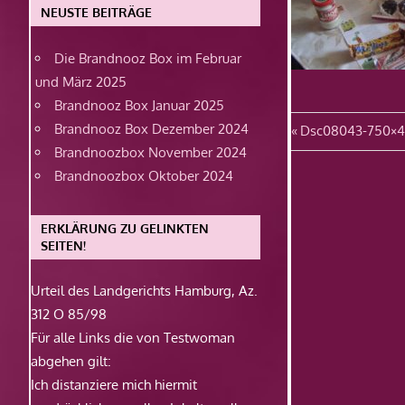
NEUSTE BEITRÄGE
Die Brandnooz Box im Februar
und März 2025
Brandnooz Box Januar 2025
Beitragsn
Brandnooz Box Dezember 2024
Vorheriger
Dsc08043-750×
Brandnoozbox November 2024
Beitrag:
Brandnoozbox Oktober 2024
ERKLÄRUNG ZU GELINKTEN
SEITEN!
Urteil des Landgerichts Hamburg, Az.
312 O 85/98
Für alle Links die von Testwoman
abgehen gilt:
Ich distanziere mich hiermit