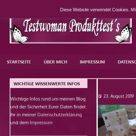
Zum
Diese Website verwendet Cookies. Mit
Inhalt
springen
Eine
weitere
STARTSEITE
ÜBER MICH
IMPRESSUM
DATENS
WordPress-
Website
Dsc0804
WICHTIGE WISSENWERTE INFOS
23. August 2019
Wichtige Infos rund um meinen Blog
und der Sicherheit Eurer Daten findet
Ihr in meiner
Datenschutzerklärung
und dem
Impressum