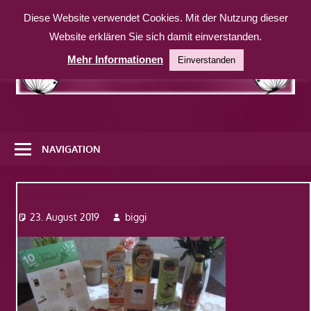
Zum
Diese Website verwendet Cookies. Mit der Nutzung dieser
Inhalt
Website erklären Sie sich damit einverstanden.
springen
Mehr Informationen
Einverstanden
Eine
weitere
NAVIGATION
WordPress-
Website
Dsc08043
23. August 2019
biggi