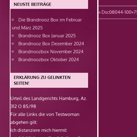
NEUSTE BEITRÄGE
Beitragsn
Vorheriger
Dsc08044-100×7
Die Brandnooz Box im Februar
Beitrag:
und März 2025
Brandnooz Box Januar 2025
Brandnooz Box Dezember 2024
Brandnoozbox November 2024
Brandnoozbox Oktober 2024
ERKLÄRUNG ZU GELINKTEN
SEITEN!
Urteil des Landgerichts Hamburg, Az.
312 O 85/98
Für alle Links die von Testwoman
abgehen gilt:
Ich distanziere mich hiermit