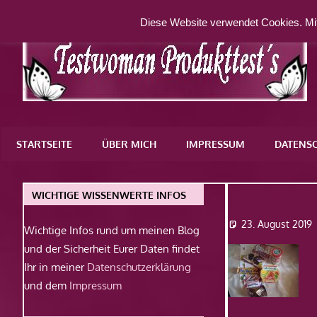
Zum
Diese Website verwendet Cookies. Mit
Inhalt
springen
Eine
weitere
STARTSEITE
ÜBER MICH
IMPRESSUM
DATENS
WordPress-
Website
Dsc0804
WICHTIGE WISSENWERTE INFOS
23. August 2019
Wichtige Infos rund um meinen Blog
und der Sicherheit Eurer Daten findet
Ihr in meiner
Datenschutzerklärung
und dem
Impressum