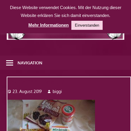
Zum
Diese Website verwendet Cookies. Mit der Nutzung dieser
Inhalt
Website erklären Sie sich damit einverstanden.
springen
Mehr Informationen
Einverstanden
Eine
weitere
NAVIGATION
WordPress-
Website
Dsc08044-768×576
23. August 2019
biggi