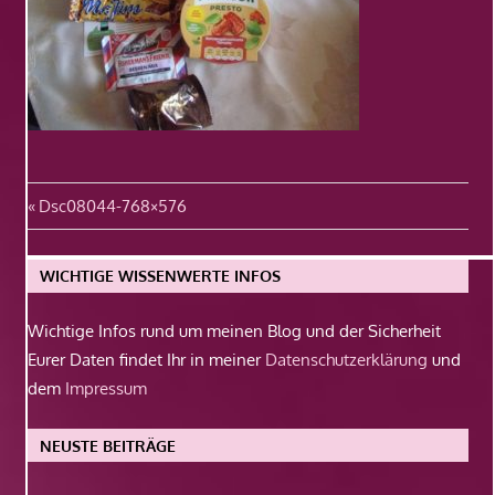
Beitragsnavigation
Vorheriger
Dsc08044-768×576
Beitrag:
WICHTIGE WISSENWERTE INFOS
Wichtige Infos rund um meinen Blog und der Sicherheit
Eurer Daten findet Ihr in meiner
Datenschutzerklärung
und
dem
Impressum
NEUSTE BEITRÄGE