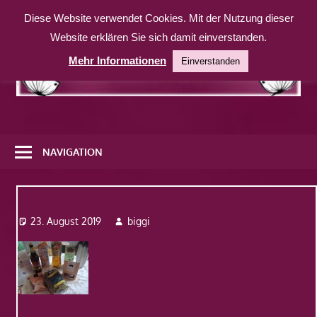
Zum
Diese Website verwendet Cookies. Mit der Nutzung dieser
Inhalt
Website erklären Sie sich damit einverstanden.
springen
Mehr Informationen
Einverstanden
Eine
weitere
NAVIGATION
WordPress-
Website
Dsc08045-100×75
23. August 2019
biggi