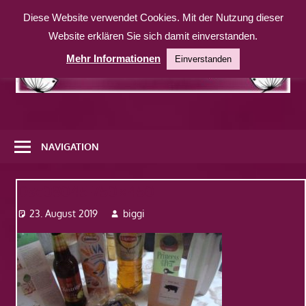
Zum
Diese Website verwendet Cookies. Mit der Nutzung dieser
Inhalt
Website erklären Sie sich damit einverstanden.
springen
Mehr Informationen
Einverstanden
Eine
weitere
NAVIGATION
WordPress-
Website
Dsc08045-750×450
23. August 2019
biggi