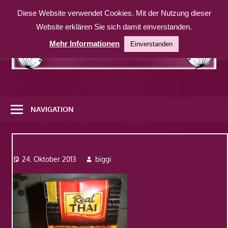
Zum
Diese Website verwendet Cookies. Mit der Nutzung dieser
Inhalt
Website erklären Sie sich damit einverstanden.
springen
Mehr Informationen
Einverstanden
Eine
weitere
NAVIGATION
WordPress-
Website
Dsc08987
24. Oktober 2013
biggi