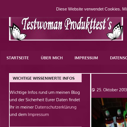
Zum
Diese Website verwendet Cookies. Mit
Inhalt
springen
Eine
weitere
STARTSEITE
ÜBER MICH
IMPRESSUM
DATENS
WordPress-
Website
Dsc0900
WICHTIGE WISSENWERTE INFOS
25. Oktober 201
Wichtige Infos rund um meinen Blog
und der Sicherheit Eurer Daten findet
Ihr in meiner
Datenschutzerklärung
und dem
Impressum