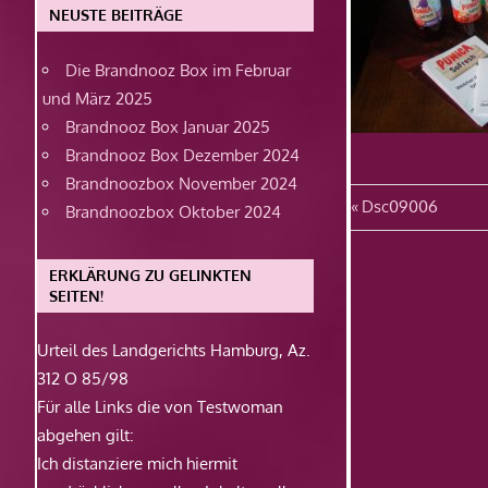
NEUSTE BEITRÄGE
Die Brandnooz Box im Februar
und März 2025
Brandnooz Box Januar 2025
Brandnooz Box Dezember 2024
Brandnoozbox November 2024
Beitragsn
Vorheriger
Dsc09006
Brandnoozbox Oktober 2024
Beitrag:
ERKLÄRUNG ZU GELINKTEN
SEITEN!
Urteil des Landgerichts Hamburg, Az.
312 O 85/98
Für alle Links die von Testwoman
abgehen gilt:
Ich distanziere mich hiermit