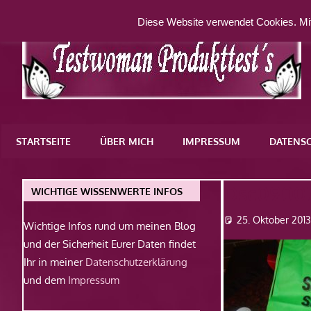
Zum
Diese Website verwendet Cookies. Mit
Inhalt
springen
Eine
weitere
STARTSEITE
ÜBER MICH
IMPRESSUM
DATENS
WordPress-
Website
Dsc0900
WICHTIGE WISSENWERTE INFOS
25. Oktober 201
Wichtige Infos rund um meinen Blog
und der Sicherheit Eurer Daten findet
Ihr in meiner
Datenschutzerklärung
und dem
Impressum