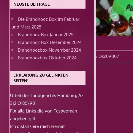
NEUSTE BEITRÄGE
Die Brandnooz Box im Februar
und März 2025
Brandnooz Box Januar 2025
Brandnooz Box Dezember 2024
Brandnoozbox November 2024
Beitragsn
Vorheriger
Dsc09007
Brandnoozbox Oktober 2024
Beitrag:
ERKLÄRUNG ZU GELINKTEN
SEITEN!
Urteil des Landgerichts Hamburg, Az.
312 O 85/98
Für alle Links die von Testwoman
abgehen gilt:
Ich distanziere mich hiermit