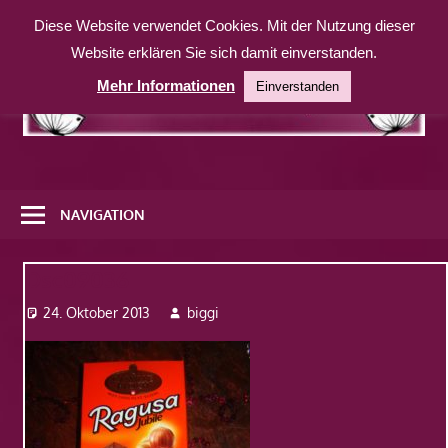
Zum
Diese Website verwendet Cookies. Mit der Nutzung dieser
Inhalt
Website erklären Sie sich damit einverstanden.
springen
Mehr Informationen
Einverstanden
Eine
weitere
NAVIGATION
WordPress-
Website
Dsc09036
24. Oktober 2013
biggi