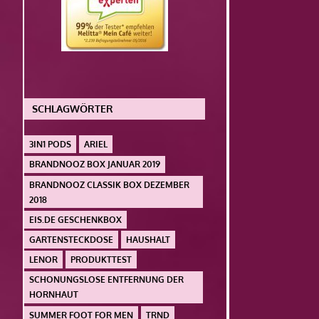
SCHLAGWÖRTER
3IN1 PODS
ARIEL
BRANDNOOZ BOX JANUAR 2019
BRANDNOOZ CLASSIK BOX DEZEMBER
2018
EIS.DE GESCHENKBOX
GARTENSTECKDOSE
HAUSHALT
LENOR
PRODUKTTEST
SCHONUNGSLOSE ENTFERNUNG DER
HORNHAUT
SUMMER FOOT FOR MEN
TRND