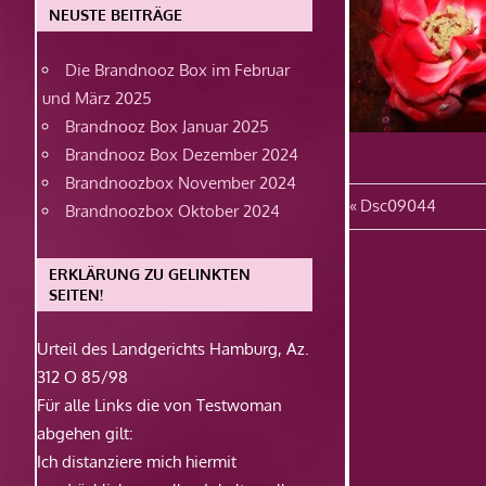
NEUSTE BEITRÄGE
Die Brandnooz Box im Februar
und März 2025
Brandnooz Box Januar 2025
Brandnooz Box Dezember 2024
Brandnoozbox November 2024
Beitragsn
Vorheriger
Dsc09044
Brandnoozbox Oktober 2024
Beitrag:
ERKLÄRUNG ZU GELINKTEN
SEITEN!
Urteil des Landgerichts Hamburg, Az.
312 O 85/98
Für alle Links die von Testwoman
abgehen gilt:
Ich distanziere mich hiermit