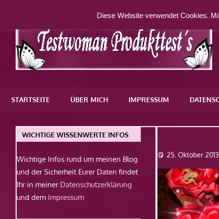
Zum
Diese Website verwendet Cookies. Mit
Inhalt
springen
Eine
weitere
STARTSEITE
ÜBER MICH
IMPRESSUM
DATENS
WordPress-
Website
Dsc0904
WICHTIGE WISSENWERTE INFOS
25. Oktober 201
Wichtige Infos rund um meinen Blog
und der Sicherheit Eurer Daten findet
Ihr in meiner
Datenschutzerklärung
und dem
Impressum