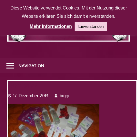
Zum
Diese Website verwendet Cookies. Mit der Nutzung dieser
Inhalt
Website erklären Sie sich damit einverstanden.
springen
Mehr Informationen
Einverstanden
Eine
weitere
NAVIGATION
WordPress-
Website
Dsc09192
17. Dezember 2013
biggi