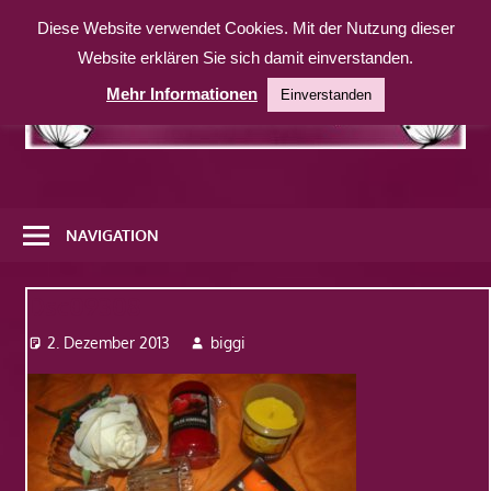
Zum
Diese Website verwendet Cookies. Mit der Nutzung dieser
Inhalt
Website erklären Sie sich damit einverstanden.
springen
Mehr Informationen
Einverstanden
Eine
weitere
NAVIGATION
WordPress-
Website
Dsc09308
2. Dezember 2013
biggi