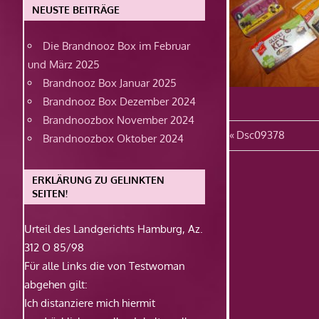
NEUSTE BEITRÄGE
Die Brandnooz Box im Februar
und März 2025
Brandnooz Box Januar 2025
Brandnooz Box Dezember 2024
Brandnoozbox November 2024
Beitragsn
Vorheriger
Dsc09378
Brandnoozbox Oktober 2024
Beitrag:
ERKLÄRUNG ZU GELINKTEN
SEITEN!
Urteil des Landgerichts Hamburg, Az.
312 O 85/98
Für alle Links die von Testwoman
abgehen gilt:
Ich distanziere mich hiermit