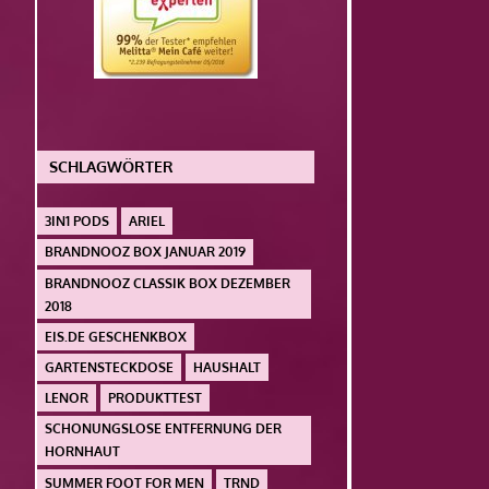
SCHLAGWÖRTER
3IN1 PODS
ARIEL
BRANDNOOZ BOX JANUAR 2019
BRANDNOOZ CLASSIK BOX DEZEMBER
2018
EIS.DE GESCHENKBOX
GARTENSTECKDOSE
HAUSHALT
LENOR
PRODUKTTEST
SCHONUNGSLOSE ENTFERNUNG DER
HORNHAUT
SUMMER FOOT FOR MEN
TRND