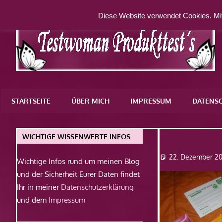
Zum
Diese Website verwendet Cookies. Mit
Inhalt
springen
Eine
weitere
STARTSEITE
ÜBER MICH
IMPRESSUM
DATENS
WordPress-
Website
Dsc0937
WICHTIGE WISSENWERTE INFOS
22. Dezember 20
Wichtige Infos rund um meinen Blog
und der Sicherheit Eurer Daten findet
Ihr in meiner
Datenschutzerklärung
und dem
Impressum