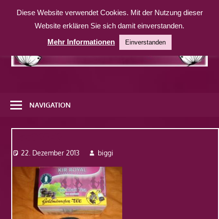
Zum
Diese Website verwendet Cookies. Mit der Nutzung dieser
Inhalt
Website erklären Sie sich damit einverstanden.
springen
Mehr Informationen
Einverstanden
Eine
weitere
NAVIGATION
WordPress-
Website
Dsc09379
22. Dezember 2013
biggi