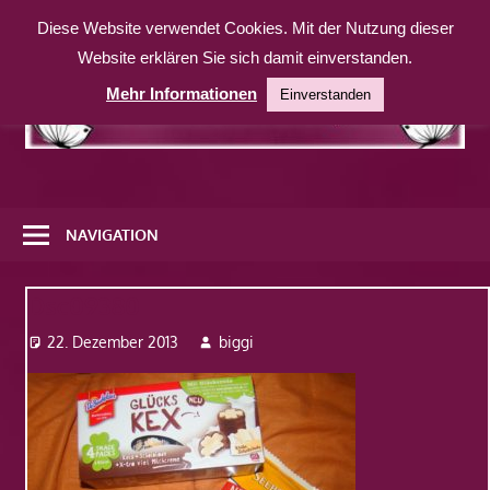
Zum
Diese Website verwendet Cookies. Mit der Nutzung dieser
Inhalt
Website erklären Sie sich damit einverstanden.
springen
Mehr Informationen
Einverstanden
Eine
weitere
NAVIGATION
WordPress-
Website
Dsc09380
22. Dezember 2013
biggi