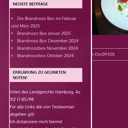
NEUSTE BEITRÄGE
Die Brandnooz Box im Februar
und März 2025
Brandnooz Box Januar 2025
Brandnooz Box Dezember 2024
Brandnoozbox November 2024
Beitragsn
Vorheriger
Dsc09420
Brandnoozbox Oktober 2024
Beitrag:
ERKLÄRUNG ZU GELINKTEN
SEITEN!
Urteil des Landgerichts Hamburg, Az.
312 O 85/98
Für alle Links die von Testwoman
abgehen gilt:
Ich distanziere mich hiermit