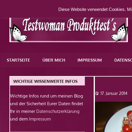
Zum
Diese Website verwendet Cookies. Mit
Inhalt
springen
Eine
weitere
STARTSEITE
ÜBER MICH
IMPRESSUM
DATENS
WordPress-
Website
Dsc0942
WICHTIGE WISSENWERTE INFOS
17. Januar 2014
Wichtige Infos rund um meinen Blog
und der Sicherheit Eurer Daten findet
Ihr in meiner
Datenschutzerklärung
und dem
Impressum