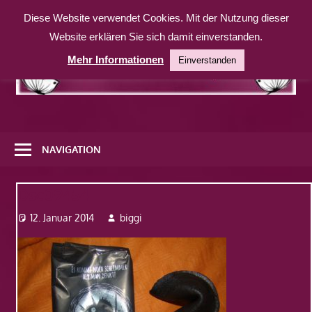
Zum
Diese Website verwendet Cookies. Mit der Nutzung dieser
Inhalt
Website erklären Sie sich damit einverstanden.
springen
Mehr Informationen
Einverstanden
Eine
weitere
NAVIGATION
WordPress-
Website
Dsc09454
12. Januar 2014
biggi