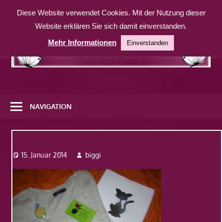
Zum
Diese Website verwendet Cookies. Mit der Nutzung dieser
Inhalt
Website erklären Sie sich damit einverstanden.
springen
Mehr Informationen
Einverstanden
Eine
weitere
NAVIGATION
WordPress-
Website
Dsc09478
15. Januar 2014
biggi