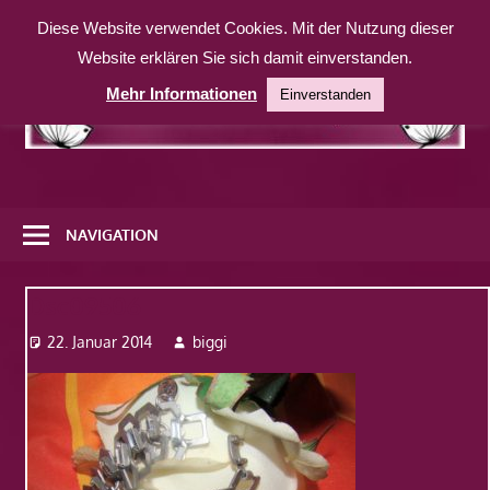
Zum
Diese Website verwendet Cookies. Mit der Nutzung dieser
Inhalt
Website erklären Sie sich damit einverstanden.
springen
Mehr Informationen
Einverstanden
Eine
weitere
NAVIGATION
WordPress-
Website
Dsc09506
22. Januar 2014
biggi