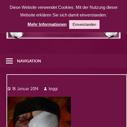
Zum
Diese Website verwendet Cookies. Mit der Nutzung dieser
Inhalt
Website erklären Sie sich damit einverstanden.
springen
Mehr Informationen
Einverstanden
Eine
weitere
NAVIGATION
WordPress-
Website
Dsc09510
18. Januar 2014
biggi